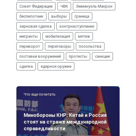
Совет Федерации
ЧВК
Эммануэль Макрон
беспилотник
выборы
граница
зерновая сделка
контрнаступление
мигранты
мобилизация
мятеж
переворот
переговоры
посольства
поставки вооружений
протесты
санкции
сделка
ядерное оружие
Что еще почитать
Минобороны КНР: Китай и Россия
стоят на страже международной
справедливости