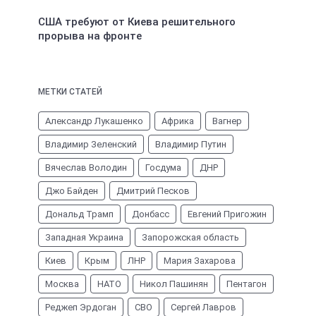
США требуют от Киева решительного
прорыва на фронте
МЕТКИ СТАТЕЙ
Александр Лукашенко
Африка
Вагнер
Владимир Зеленский
Владимир Путин
Вячеслав Володин
Госдума
ДНР
Джо Байден
Дмитрий Песков
Дональд Трамп
Донбасс
Евгений Пригожин
Западная Украина
Запорожская область
Киев
Крым
ЛНР
Мария Захарова
Москва
НАТО
Никол Пашинян
Пентагон
Реджеп Эрдоган
СВО
Сергей Лавров