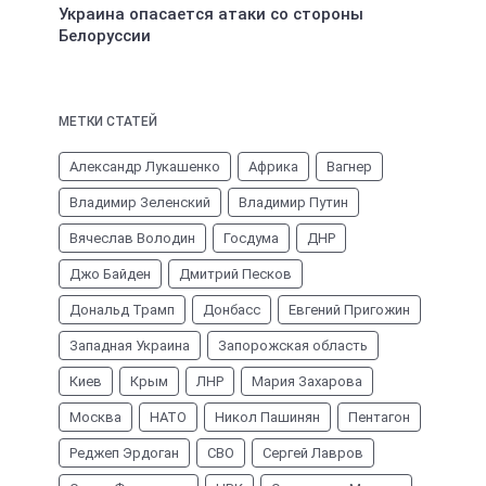
Украина опасается атаки со стороны
Белоруссии
МЕТКИ СТАТЕЙ
Александр Лукашенко
Африка
Вагнер
Владимир Зеленский
Владимир Путин
Вячеслав Володин
Госдума
ДНР
Джо Байден
Дмитрий Песков
Дональд Трамп
Донбасс
Евгений Пригожин
Западная Украина
Запорожская область
Киев
Крым
ЛНР
Мария Захарова
Москва
НАТО
Никол Пашинян
Пентагон
Реджеп Эрдоган
СВО
Сергей Лавров