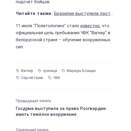
подсчёт бойцов.
Бразилия выступила против новых поставок оружия Украине
11 июля "Политологике" стало
известно
, что
официальная цель пребывания ЧВК "Вагнер" в
белорусской стране – обучение вооружённых
сил.
Вагнер
граница
Мариуш Блащак
Сергей Наев
ЧВК
Предыдущая запись
Госдума выступила за право Росгвардии
иметь тяжёлое вооружение
Следующая запись