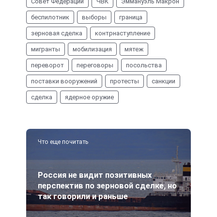
Совет Федерации
ЧВК
Эммануэль Макрон
беспилотник
выборы
граница
зерновая сделка
контрнаступление
мигранты
мобилизация
мятеж
переворот
переговоры
посольства
поставки вооружений
протесты
санкции
сделка
ядерное оружие
Что еще почитать
Россия не видит позитивных
перспектив по зерновой сделке, но
так говорили и раньше