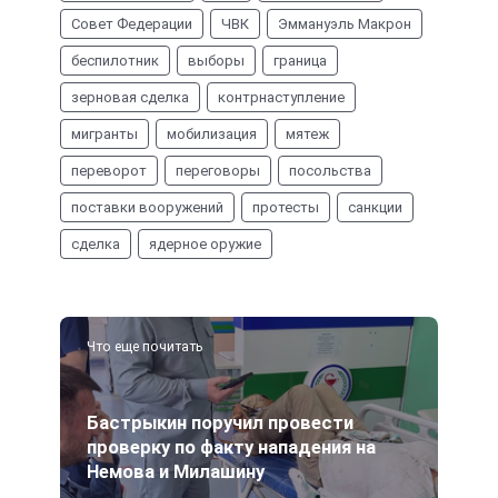
Совет Федерации
ЧВК
Эммануэль Макрон
беспилотник
выборы
граница
зерновая сделка
контрнаступление
мигранты
мобилизация
мятеж
переворот
переговоры
посольства
поставки вооружений
протесты
санкции
сделка
ядерное оружие
Что еще почитать
Бастрыкин поручил провести
проверку по факту нападения на
Немова и Милашину