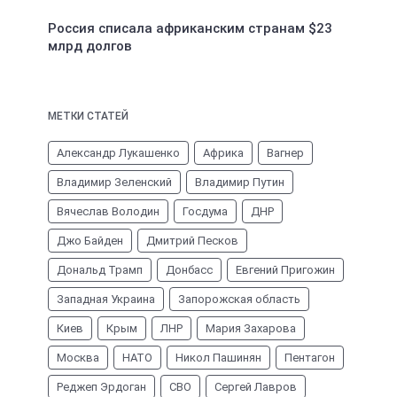
Россия списала африканским странам $23
млрд долгов
МЕТКИ СТАТЕЙ
Александр Лукашенко
Африка
Вагнер
Владимир Зеленский
Владимир Путин
Вячеслав Володин
Госдума
ДНР
Джо Байден
Дмитрий Песков
Дональд Трамп
Донбасс
Евгений Пригожин
Западная Украина
Запорожская область
Киев
Крым
ЛНР
Мария Захарова
Москва
НАТО
Никол Пашинян
Пентагон
Реджеп Эрдоган
СВО
Сергей Лавров