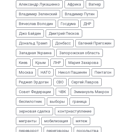
Александр Лукашенко
Африка
Вагнер
Владимир Зеленский
Владимир Путин
Вячеслав Володин
Госдума
ДНР
Джо Байден
Дмитрий Песков
Дональд Трамп
Донбасс
Евгений Пригожин
Западная Украина
Запорожская область
Киев
Крым
ЛНР
Мария Захарова
Москва
НАТО
Никол Пашинян
Пентагон
Реджеп Эрдоган
СВО
Сергей Лавров
Совет Федерации
ЧВК
Эммануэль Макрон
беспилотник
выборы
граница
зерновая сделка
контрнаступление
мигранты
мобилизация
мятеж
переворот
переговоры
посольства