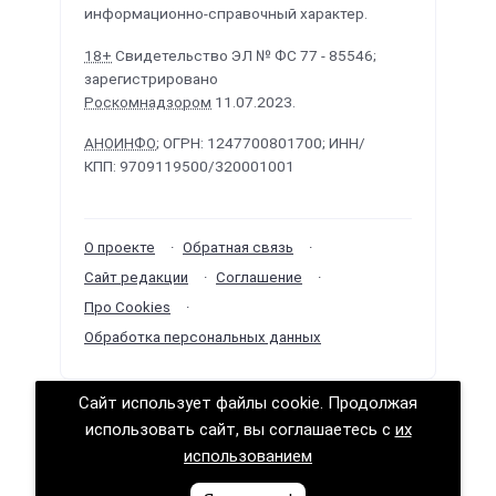
информационно-справочный характер.
18+
Свидетельство ЭЛ № ФС 77 - 85546;
зарегистрировано
Роскомнадзором
11.07.2023.
АНОИНФО
; ОГРН: 1247700801700; ИНН/
КПП: 9709119500/320001001
О проекте
Обратная связь
Сайт редакции
Соглашение
Про Cookies
Обработка персональных данных
Сайт использует файлы cookie. Продолжая
Политологика ©
2026
· Сделано в
РунетЛаб –
использовать сайт, вы соглашаетесь с
их
Сайты и CRM
.
использованием
Логично о политике (логика политических решений)