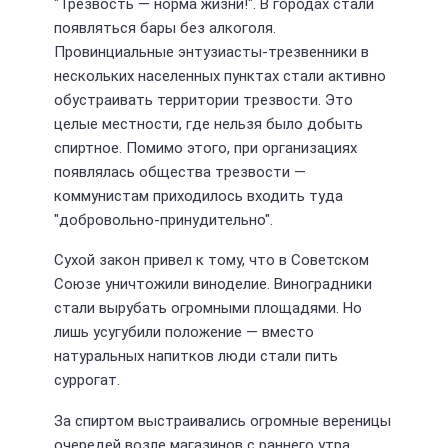
"Трезвость — норма жизни!". В городах стали
появляться бары без алкоголя.
Провинциальные энтузиасты-трезвенники в
нескольких населенных пунктах стали активно
обустраивать территории трезвости. Это
целые местности, где нельзя было добыть
спиртное. Помимо этого, при организациях
появлялась общества трезвости —
коммунистам приходилось входить туда
"добровольно-принудительно".
Сухой закон привел к тому, что в Советском
Союзе уничтожили виноделие. Виноградники
стали вырубать огромными площадями. Но
лишь усугубили положение — вместо
натуральных напитков люди стали пить
суррогат.
За спиртом выстраивались огромные вереницы
очередей возле магазинов с раннего утра.