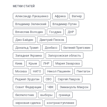
МЕТКИ СТАТЕЙ
Александр Лукашенко
Африка
Вагнер
Владимир Зеленский
Владимир Путин
Вячеслав Володин
Госдума
ДНР
Джо Байден
Дмитрий Песков
Дональд Трамп
Донбасс
Евгений Пригожин
Западная Украина
Запорожская область
Киев
Крым
ЛНР
Мария Захарова
Москва
НАТО
Никол Пашинян
Пентагон
Реджеп Эрдоган
СВО
Сергей Лавров
Совет Федерации
ЧВК
Эммануэль Макрон
беспилотник
выборы
граница
зерновая сделка
контрнаступление